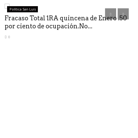
Política San Luis
Fracaso Total 1RA quincena de Enero .50
S
por ciento de ocupación.No...
a
0
Un
ho
co