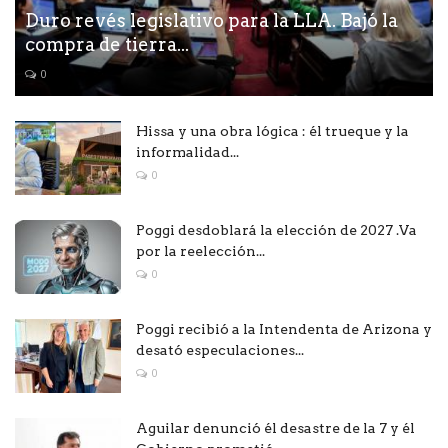
Duro revés legislativo para la LLA. Bajó la
compra de tierra...
0
Hissa y una obra lógica : él trueque y la
informalidad...
0
Poggi desdoblará la elección de 2027 .Va
por la reelección...
0
Poggi recibió a la Intendenta de Arizona y
desató especulaciones...
0
Aguilar denunció él desastre de la 7 y él