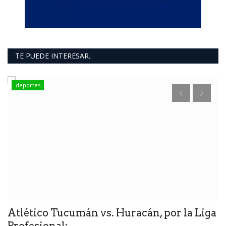
TE PUEDE INTERESAR..
deportes
A
F
Atlético Tucumán vs. Huracán, por la Liga