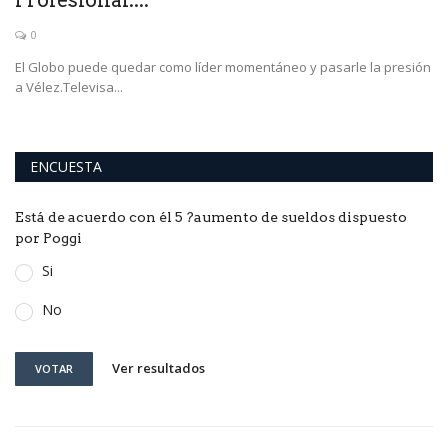
Profesional:...
0
El Globo puede quedar como líder momentáneo y pasarle la presión
a Vélez.Televisa...
ENCUESTA
Está de acuerdo con él 5 ?aumento de sueldos dispuesto
por Poggi
Si
No
Ver resultados
VOTAR