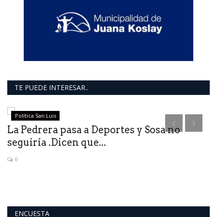
TE PUEDE INTERESAR..
Política San Luis
La Pedrera pasa a Deportes y Sosa no
“
seguiría .Dicen que...
m
0
Ba
ENCUESTA