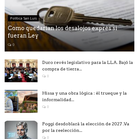
Política San Luis
Como quedarían los desalojos exprés si
fueran Ley
0
Duro revés legislativo para la LLA. Bajó la
compra de tierra...
0
Hissa y una obra lógica : él trueque y la
informalidad...
0
Poggi desdoblará la elección de 2027 .Va
por la reelección...
0