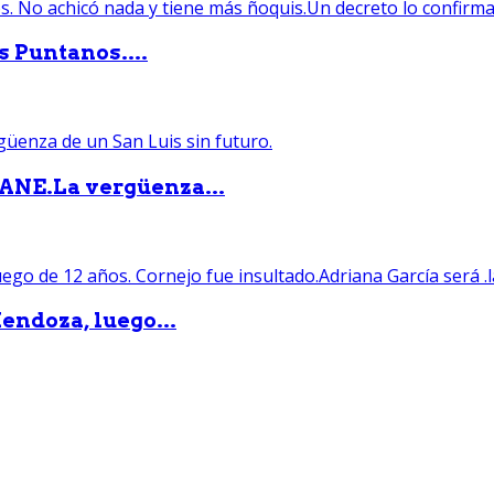
s Puntanos....
PANE.La vergüenza...
endoza, luego...