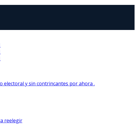
N
N
N