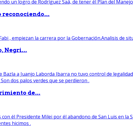
ó reconociendo...
, Negri...
rimiento de...