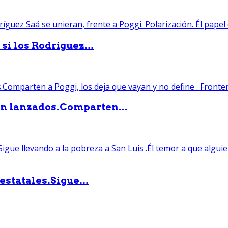
si los Rodríguez...
án lanzados.Comparten...
statales.Sigue...