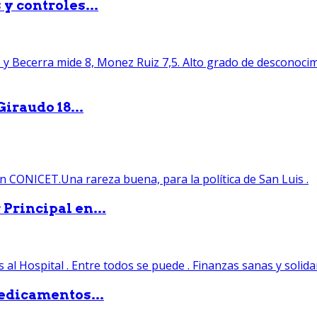
y controles...
iraudo 18...
Principal en...
edicamentos...