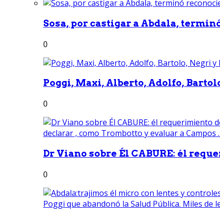
Sosa, por castigar a Abdala, termin
0
Poggi, Maxi, Alberto, Adolfo, Bartolo
0
Dr Viano sobre Él CABURE: él reque
0