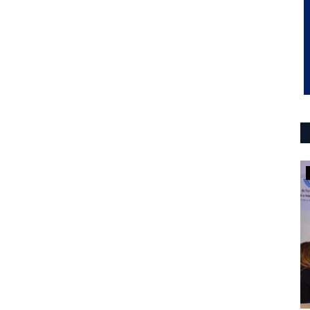
ultimo momento
agen
ACOMPAÑAMIENTO A LOS
DAMNIFICADOS
0
Brindan asistencia a los sectores más vulnerables tras el
temporal en Villa Mercedes....