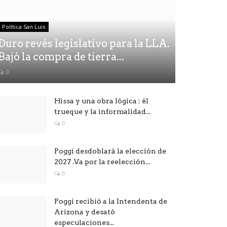
Política San Luis
Duro revés legislativo para la LLA.
Bajó la compra de tierra...
0
Hissa y una obra lógica : él
trueque y la informalidad...
0
Poggi desdoblará la elección de
2027 .Va por la reelección...
0
Poggi recibió a la Intendenta de
Arizona y desató
especulaciones...