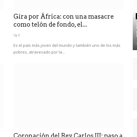
r
Gira por África: con una masacre
como telón de fondo, el...
0
Es el país más joven del mundo y también uno de los más
pobres, atravesado por la...
Coronación del Rey Carlos III: paso a