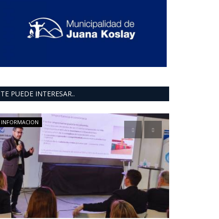
TE PUEDE INTERESAR..
INFORMACION
ultimo moment
Repudiarán
de Bachey 
0