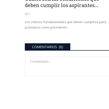
deben cumplir los aspirantes...
0
Los criterios fundamentales que deben cumplirse para
postularse como presidente...
COMENTARIOS (0)