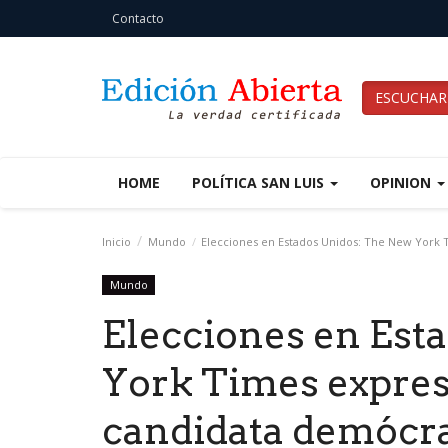
Contacto
ESCUCHAR
HOME
POLÍTICA SAN LUIS
OPINION
Inicio
Mundo
Elecciones en Estados Unidos: The New York T
Mundo
Elecciones en Est
York Times expresa
candidata demócr