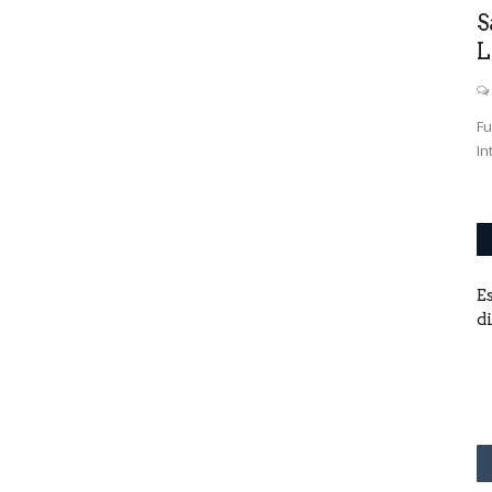
S
L
Fu
In
E
d