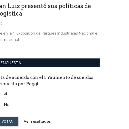
an Luis presentó sus políticas de
ogística
0
e en la 1°Exposición de Parques Industriales Nacional e
ternacional
ENCUESTA
stá de acuerdo con él 5 ?aumento de sueldos
ispuesto por Poggi
Si
No
Ver resultados
VOTAR