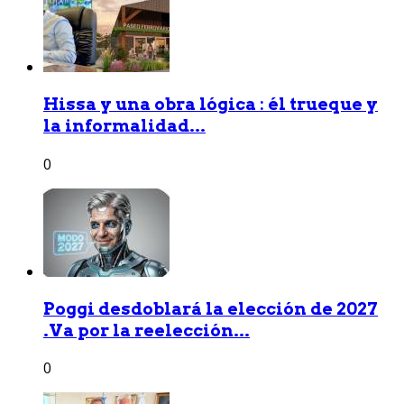
Hissa y una obra lógica : él trueque y
la informalidad...
0
Poggi desdoblará la elección de 2027
.Va por la reelección...
0