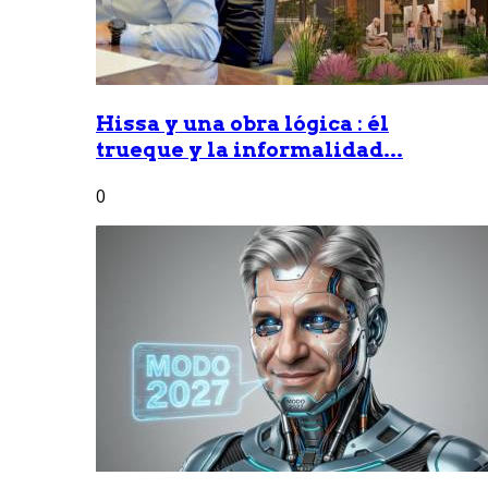
Hissa y una obra lógica : él
trueque y la informalidad...
0