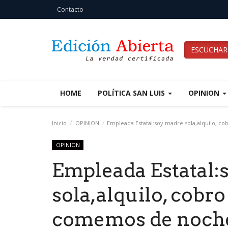
Contacto
ESCUCHAR
HOME
POLÍTICA SAN LUIS
OPINION
Inicio
OPINION
Empleada Estatal:soy madre sola,alquilo, c
OPINION
Empleada Estatal:
sola,alquilo, cobro
comemos de noch