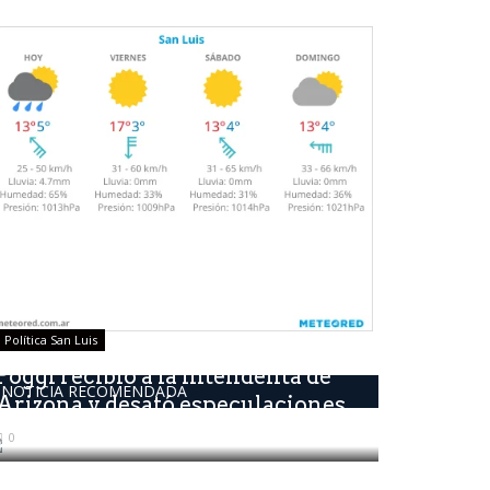
Política San Luis
Poggi recibió a la Intendenta de
NOTICIA RECOMENDADA
Arizona y desató especulaciones...
0