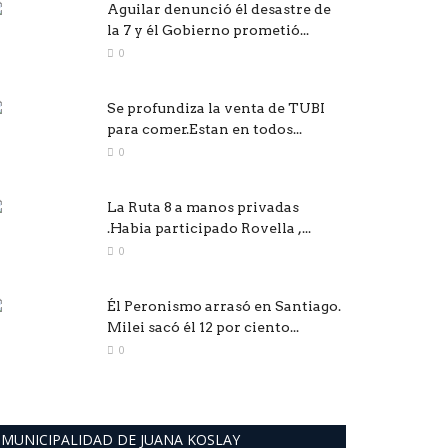
Aguilar denunció él desastre de
la 7 y él Gobierno prometió...
0
Se profundiza la venta de TUBI
para comer.Estan en todos...
0
La Ruta 8 a manos privadas
.Habia participado Rovella ,...
0
Él Peronismo arrasó en Santiago.
Milei sacó él 12 por ciento...
0
MUNICIPALIDAD DE JUANA KOSLAY