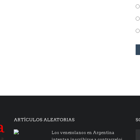
ARTÍCULOS ALEATORIAS
S
Los venezolanos en Argentina
intentan inscribirse a contrarreloj...