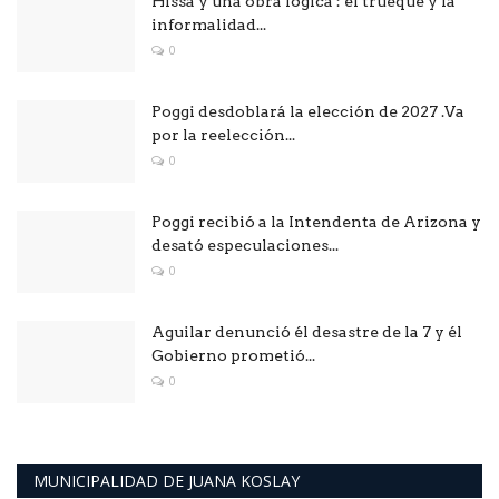
Hissa y una obra lógica : él trueque y la
informalidad...
0
Poggi desdoblará la elección de 2027 .Va
por la reelección...
0
Poggi recibió a la Intendenta de Arizona y
desató especulaciones...
0
Aguilar denunció él desastre de la 7 y él
Gobierno prometió...
0
MUNICIPALIDAD DE JUANA KOSLAY