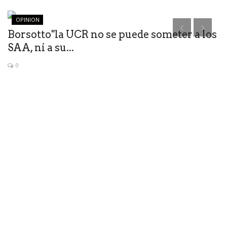
OPINION
Borsotto"la UCR no se puede someter a los
“
SAA, ni a su...
n
0
Ga