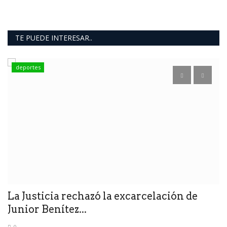
TE PUEDE INTERESAR..
deportes
s
L
g
Il
bu
La Justicia rechazó la excarcelación de
Junior Benítez...
0