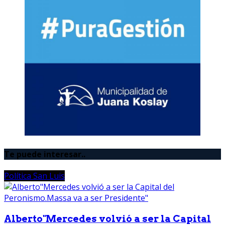
Te puede interesar..
Política San Luis
Alberto"Mercedes volvió a ser la Capital