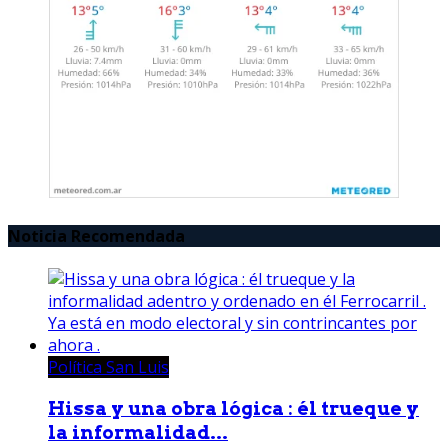
Noticia Recomendada
Política San Luis
Hissa y una obra lógica : él trueque y
la informalidad...