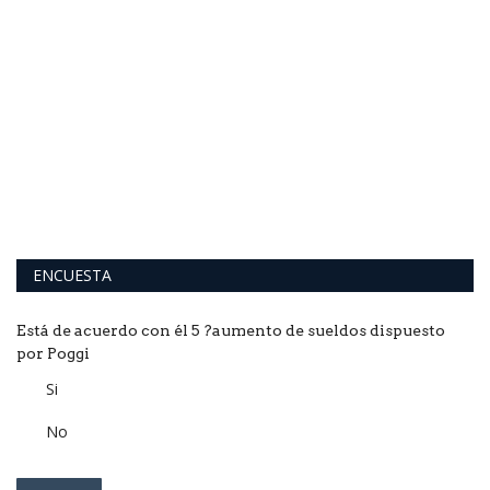
Y
T
a
Mi
se
ENCUESTA
Está de acuerdo con él 5 ?aumento de sueldos dispuesto
por Poggi
Si
No