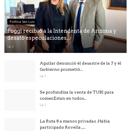
Política San Luis
Poggi recibió a la Intendenta de Arizona y
desató especulaciones...
0
Aguilar denunció él desastre de la 7 y él
Gobierno prometió...
0
Se profundiza la venta de TUBI para
comer.Estan en todos...
0
La Ruta 8 a manos privadas .Habia
participado Rovella ,...