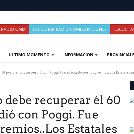
 RADIO ONIX
ESCUCHAR RADIO COMECHINGONES
ESCUCHAR
ULTIMO MOMENTO
INFORMACION
PROVINCIAL
él 60 por ciento que perdió con Poggi. Fue solicitado por los gremios..Los Estatale
io debe recuperar él 60
dió con Poggi. Fue
gremios..Los Estatales