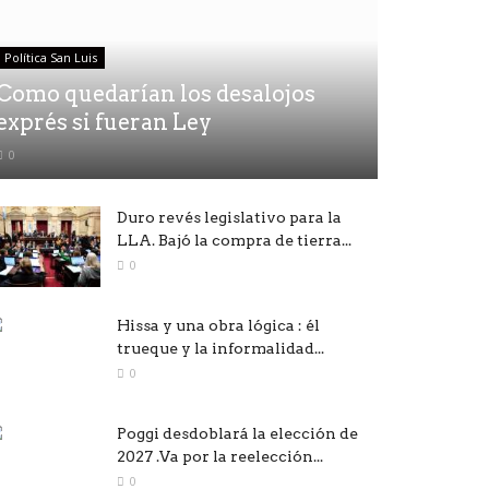
Política San Luis
Como quedarían los desalojos
exprés si fueran Ley
0
Duro revés legislativo para la
LLA. Bajó la compra de tierra...
0
Hissa y una obra lógica : él
trueque y la informalidad...
0
Poggi desdoblará la elección de
2027 .Va por la reelección...
0