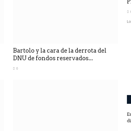
P
0
Lo
ron a
Bartolo y la cara de la derrota del
DNU de fondos reservados...
0
ur, que
E
d