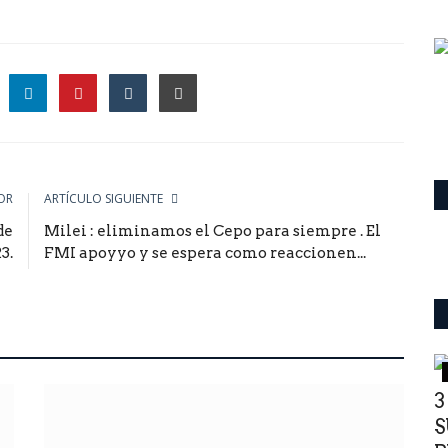
le
OR
ARTÍCULO SIGUIENTE
de
Milei : eliminamos el Cepo para siempre . El
3.
FMI apoyyo y se espera como reaccionen...
Política San Luis
Poggi echó al Ceballismo y al
3
Cacacismo al disolver Medio...
S