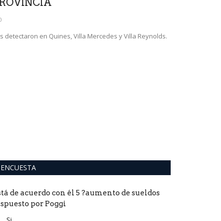
ROVINCIA
0
s detectaron en Quines, Villa Mercedes y Villa Reynolds.
Crisis polí
empiezan a
0
Desde la minería
estratégicos del 
ENCUESTA
stá de acuerdo con él 5 ?aumento de sueldos
ispuesto por Poggi
Si