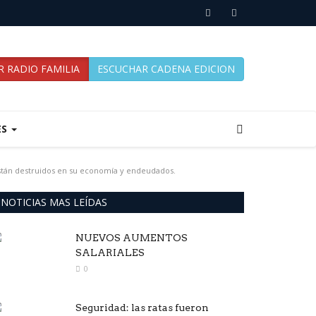
 RADIO FAMILIA
ESCUCHAR CADENA EDICION
ES
s están destruidos en su economía y endeudados.
NOTICIAS MAS LEÍDAS
NUEVOS AUMENTOS
SALARIALES
0
Seguridad: las ratas fueron