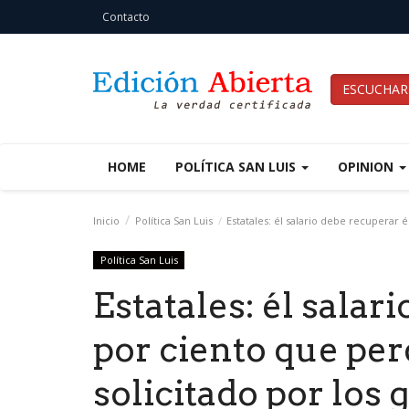
Contacto
ESCUCHAR
HOME
POLÍTICA SAN LUIS
OPINION
Inicio
Política San Luis
Estatales: él salario debe recuperar 
Política San Luis
Estatales: él salar
por ciento que per
solicitado por los 