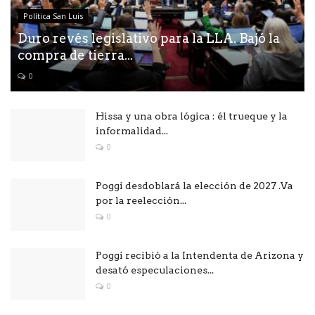
Política San Luis
Duro revés legislativo para la LLA. Bajó la
compra de tierra...
0
Hissa y una obra lógica : él trueque y la
informalidad...
0
Poggi desdoblará la elección de 2027 .Va
por la reelección...
0
Poggi recibió a la Intendenta de Arizona y
desató especulaciones...
0