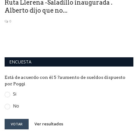
Ruta Llerena -Saladillo inaugurada .
A
Alberto dijo que no...
L
0
El
ENCUESTA
Está de acuerdo con él 5 ?aumento de sueldos dispuesto
por Poggi
Si
No
Ver resultados
VOTAR