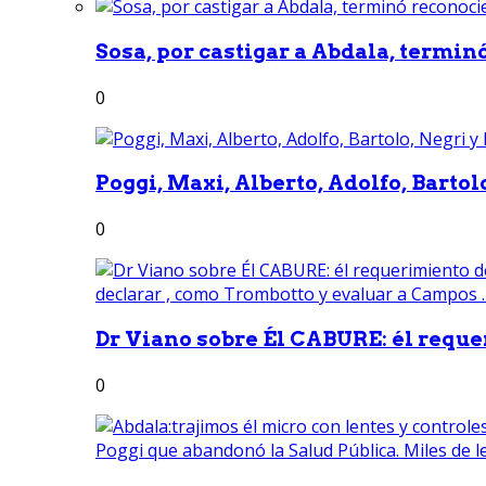
Sosa, por castigar a Abdala, termin
0
Poggi, Maxi, Alberto, Adolfo, Bartolo
0
Dr Viano sobre Él CABURE: él reque
0