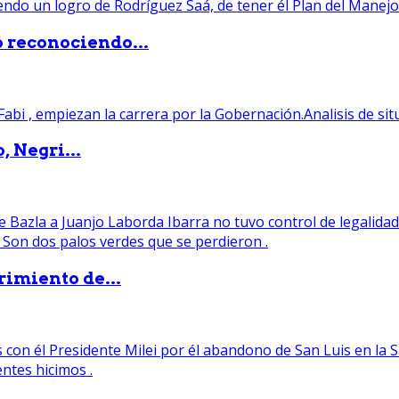
ó reconociendo...
, Negri...
rimiento de...