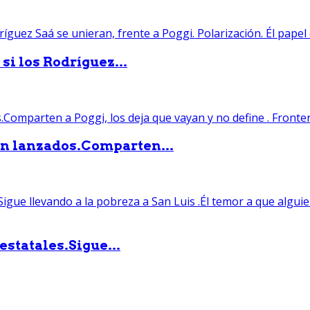
si los Rodríguez...
án lanzados.Comparten...
statales.Sigue...