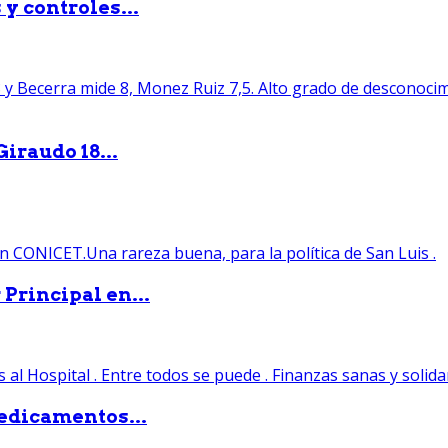
y controles...
iraudo 18...
Principal en...
edicamentos...