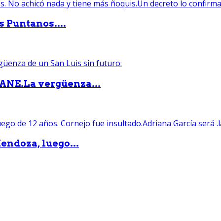
s Puntanos....
PANE.La vergüenza...
endoza, luego...