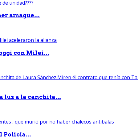
mer amague...
ggi con Milei...
luz a la canchita...
 Policía...