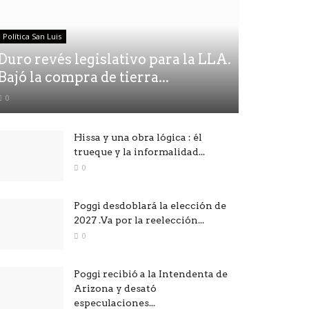
Política San Luis
Duro revés legislativo para la LLA.
Bajó la compra de tierra...
0
Hissa y una obra lógica : él
trueque y la informalidad...
0
Poggi desdoblará la elección de
2027 .Va por la reelección...
0
Poggi recibió a la Intendenta de
Arizona y desató
especulaciones...