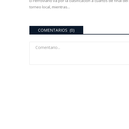
El Ferroviario va por la clasificación a cuartos de final del
torneo local, mientras...
COMENTARIOS (0)