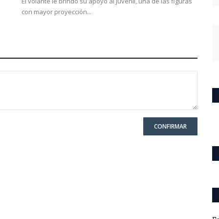
El volante le brindó su apoyo al juvenil, una de las figuras
con mayor proyección...
CONFIRMAR