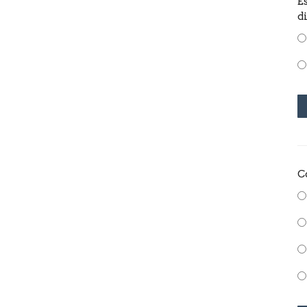
E
d
C