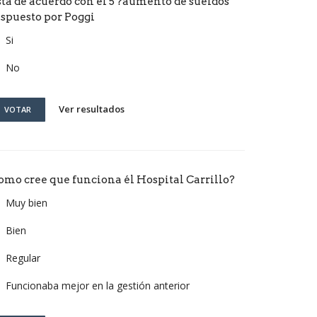
stá de acuerdo con él 5 ?aumento de sueldos
ispuesto por Poggi
Si
No
Ver resultados
VOTAR
omo cree que funciona él Hospital Carrillo?
Muy bien
Bien
Regular
Funcionaba mejor en la gestión anterior