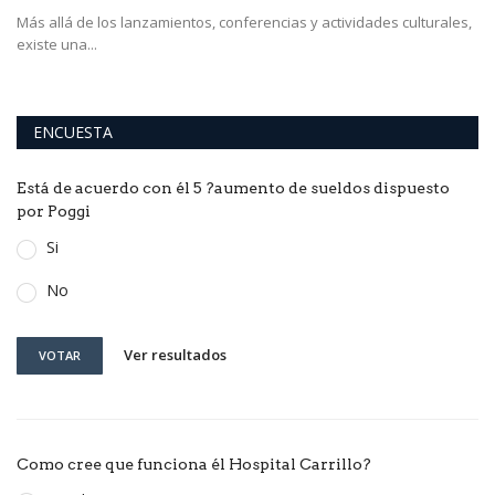
Ro
Más allá de los lanzamientos, conferencias y actividades culturales,
existe una...
ENCUESTA
Está de acuerdo con él 5 ?aumento de sueldos dispuesto
por Poggi
Si
No
Ver resultados
VOTAR
Como cree que funciona él Hospital Carrillo?