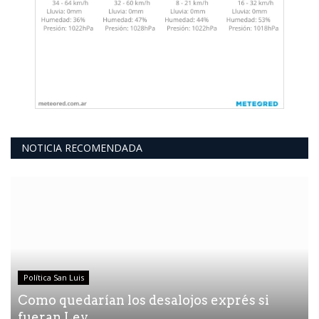
NOTICIA RECOMENDADA
Política San Luis
Como quedarían los desalojos exprés si
fueran Ley