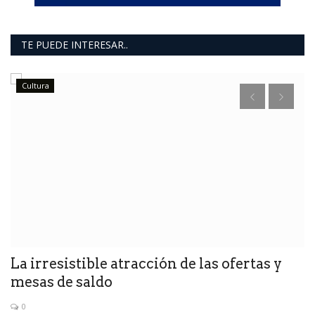
TE PUEDE INTERESAR..
Cultura
La irresistible atracción de las ofertas y
1
mesas de saldo
0
Pi