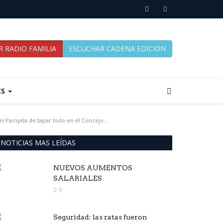
 RADIO FAMILIA
ESCUCHAR CADENA EDICION
ES
el Pampita de tapar todo en él Concejo...
NOTICIAS MAS LEÍDAS
NUEVOS AUMENTOS
SALARIALES
0
Seguridad: las ratas fueron