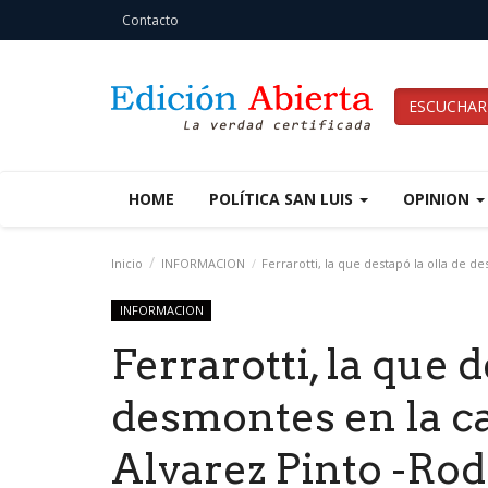
Contacto
ESCUCHAR
HOME
POLÍTICA SAN LUIS
OPINION
Inicio
INFORMACION
Ferrarotti, la que destapó la olla de d
INFORMACION
Ferrarotti, la que d
desmontes en la ca
Alvarez Pinto -Rod