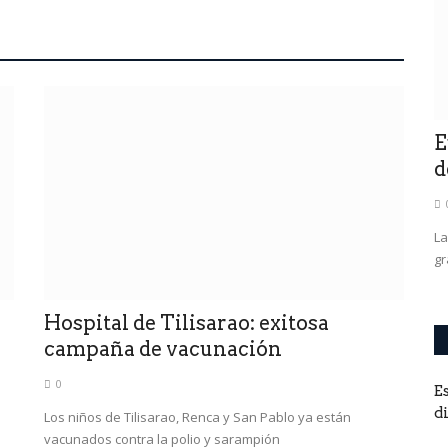
0
n la Casa de
E
d
La
gr
Hospital de Tilisarao: exitosa
campaña de vacunación
0
E
d
Los niños de Tilisarao, Renca y San Pablo ya están
vacunados contra la polio y sarampión