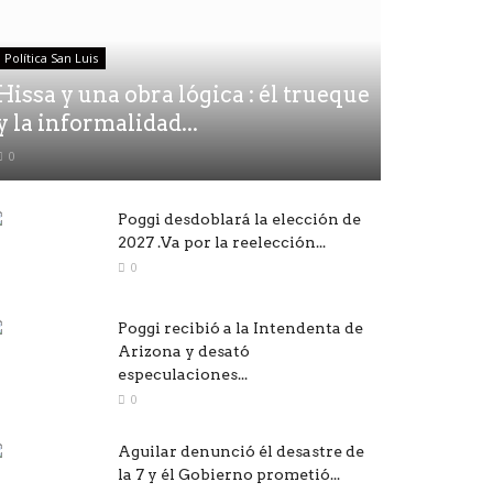
Política San Luis
Hissa y una obra lógica : él trueque
y la informalidad...
0
Poggi desdoblará la elección de
2027 .Va por la reelección...
0
Poggi recibió a la Intendenta de
Arizona y desató
especulaciones...
0
Aguilar denunció él desastre de
la 7 y él Gobierno prometió...