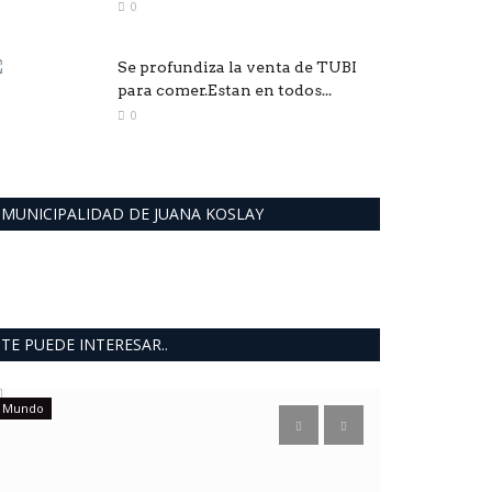
0
Se profundiza la venta de TUBI
para comer.Estan en todos...
0
MUNICIPALIDAD DE JUANA KOSLAY
TE PUEDE INTERESAR..
Mundo
INFORMACION
B° EL HOR
terminars