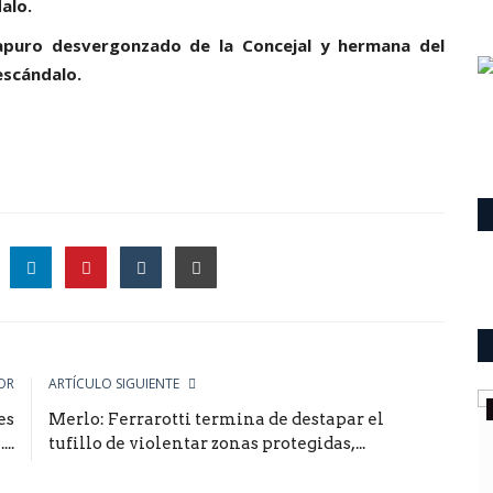
alo.
apuro desvergonzado de la Concejal y hermana del
escándalo.
le
OR
ARTÍCULO SIGUIENTE
ultimo momento
es
Merlo: Ferrarotti termina de destapar el
da sede
La Toma.Viejos zorros políticos
..
tufillo de violentar zonas protegidas,...
podrían volver. José Escudero...