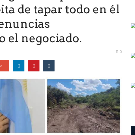
a de tapar todo en él
denuncias
 el negociado.
0
e