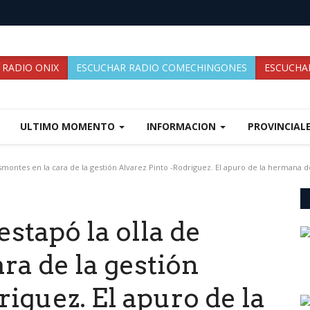
 RADIO ONIX
ESCUCHAR RADIO COMECHINGONES
ESCUCHAR
ULTIMO MOMENTO
INFORMACION
PROVINCIAL
esmontes en la cara de la gestión Alvarez Pinto -Rodriguez. El apuro de la hermana d
estapó la olla de
ra de la gestión
riguez. El apuro de la