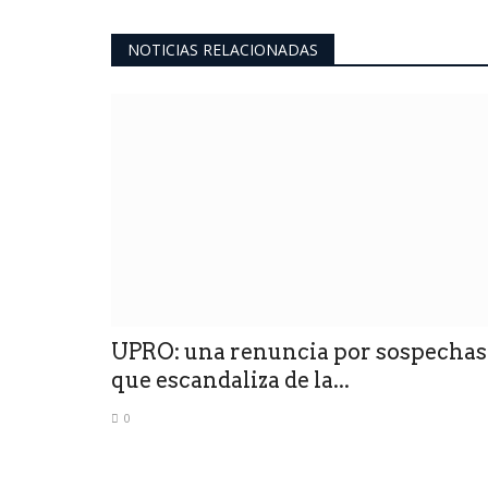
0
NOTICIAS RELACIONADAS
La Organización hizo el anuncio este viernes e
San Luis, en Buenos Aires
UPRO: una renuncia por sospechas
que escandaliza de la...
0