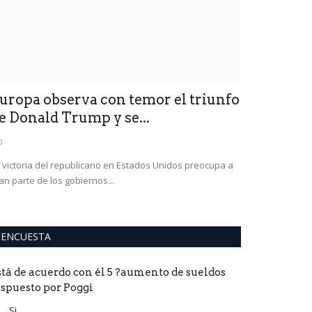
0
Incluye paviment
LED.
uropa observa con temor el triunfo
e Donald Trump y se...
0
 victoria del republicano en Estados Unidos preocupa a
an parte de los gobiernos...
ENCUESTA
stá de acuerdo con él 5 ?aumento de sueldos
ispuesto por Poggi
Si