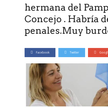
hermana del Pampit
Concejo . Habría 
penales.Muy burdo
Facebook
Twitter
Googl