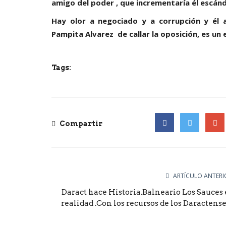
amigo del poder , que incrementaría él escánd
Hay olor a negociado y a corrupción y él 
Pampita Alvarez de callar la oposición, es un 
Tags:
Compartir
Facebook
Twitter
Goog
ARTÍCULO ANTERI
Política San Luis
Daract hace Historia.Balneario Los Sauces 
en este
Histórico: San Luis fue elegi
realidad .Con los recursos de los Daractense..
uis, vivimos...
de los ODESUR 2025