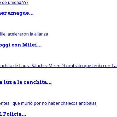
mer amague...
ggi con Milei...
luz a la canchita...
 Policía...