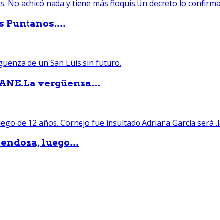
s Puntanos....
PANE.La vergüenza...
endoza, luego...