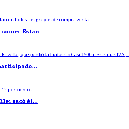
 comer.Estan...
articipado...
lei sacó él...