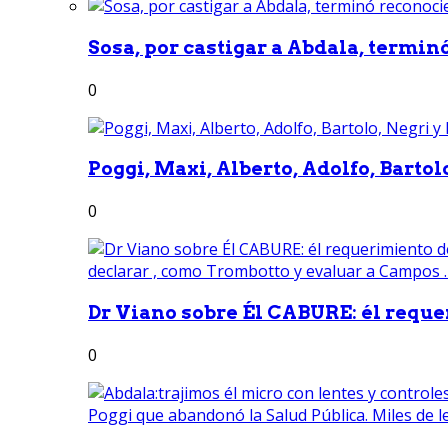
Sosa, por castigar a Abdala, termin
0
Poggi, Maxi, Alberto, Adolfo, Bartolo
0
Dr Viano sobre Él CABURE: él reque
0