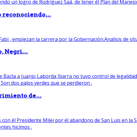
ó reconociendo...
, Negri...
rimiento de...