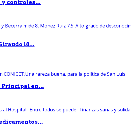
y controles...
iraudo 18...
Principal en...
edicamentos...