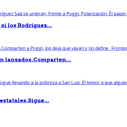
si los Rodríguez...
án lanzados.Comparten...
statales.Sigue...