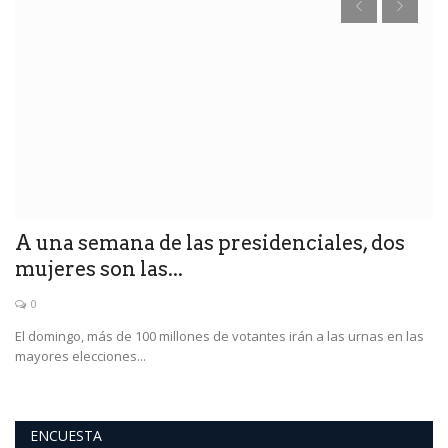
C
ú
En
A una semana de las presidenciales, dos
mujeres son las...
0
El domingo, más de 100 millones de votantes irán a las urnas en las
mayores elecciones...
ENCUESTA