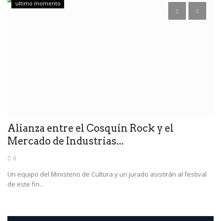
ultimo momento
S
a
de
Alianza entre el Cosquín Rock y el
Mercado de Industrias...
0
ado
Un equipo del Ministerio de Cultura y un jurado asistirán al festival
de este fin...