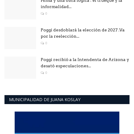
Hissa y una obra lógica : él trueque y la
informalidad...
0
Poggi desdoblará la elección de 2027 .Va
por la reelección...
0
Poggi recibió a la Intendenta de Arizona y
desató especulaciones...
0
MUNICIPALIDAD DE JUANA KOSLAY