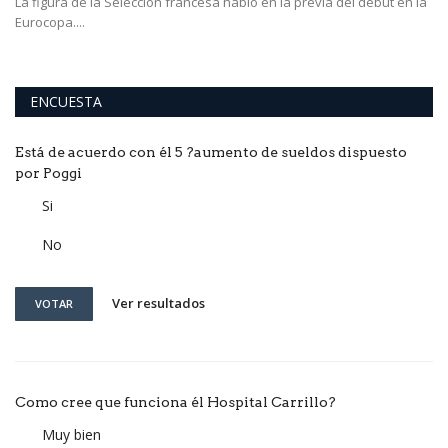
La figura de la Selección francesa habló en la previa del debut en la
Eurocopa....
ENCUESTA
Está de acuerdo con él 5 ?aumento de sueldos dispuesto
por Poggi
Si
No
Ver resultados
VOTAR
Como cree que funciona él Hospital Carrillo?
Muy bien