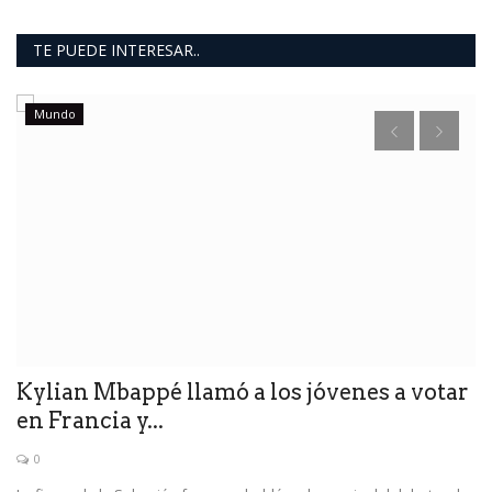
TE PUEDE INTERESAR..
Mundo
“
q
e
Ví
pr
Kylian Mbappé llamó a los jóvenes a votar
en Francia y...
0