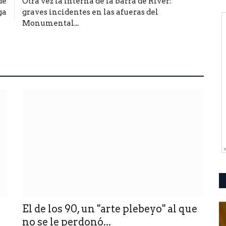
de
Otra vez la interna de la barra de River:
ga
graves incidentes en las afueras del
Monumental...
El de los 90, un "arte plebeyo" al que
no se le perdonó...