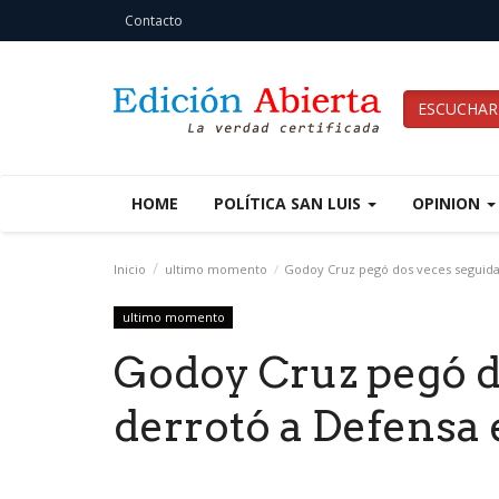
Contacto
ESCUCHAR
HOME
POLÍTICA SAN LUIS
OPINION
Inicio
ultimo momento
Godoy Cruz pegó dos veces seguida
ultimo momento
Godoy Cruz pegó d
derrotó a Defensa