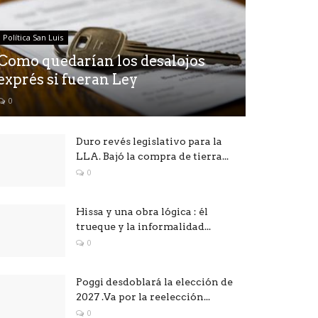
Política San Luis
Como quedarían los desalojos
exprés si fueran Ley
0
Duro revés legislativo para la
LLA. Bajó la compra de tierra...
0
Hissa y una obra lógica : él
trueque y la informalidad...
0
Poggi desdoblará la elección de
2027 .Va por la reelección...
0