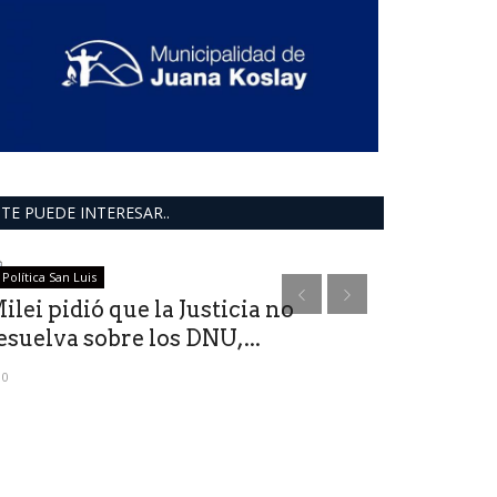
TE PUEDE INTERESAR..
Política San Luis
provinciales
ilei pidió que la Justicia no
LUJÁN: se 
esuelva sobre los DNU,...
cuadro de
0
0
San Luis Agua re
de la provincia.