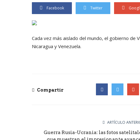
Facebook
Twitter
Googl
Cada vez más aislado del mundo, el gobierno de Vla
Nicaragua y Venezuela.
Compartir
Facebook
Twitter
Goog
ARTÍCULO ANTERI
Guerra Rusia-Ucrania: las fotos satelital
que muestran el impresionante avance.