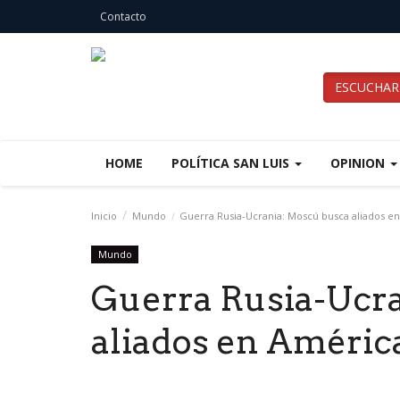
Contacto
ESCUCHAR
HOME
POLÍTICA SAN LUIS
OPINION
Inicio
Mundo
Guerra Rusia-Ucrania: Moscú busca aliados en
Mundo
Guerra Rusia-Ucr
aliados en Améric