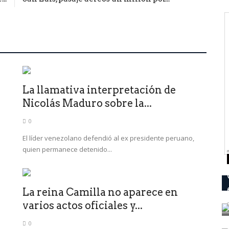
La llamativa interpretación de
Nicolás Maduro sobre la...
0
El líder venezolano defendió al ex presidente peruano,
quien permanece detenido...
La reina Camilla no aparece en
varios actos oficiales y...
0