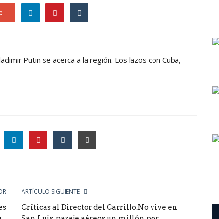
e
dimir Putin se acerca a la región. Los lazos con Cuba,
le
OR
ARTÍCULO SIGUIENTE
es
Críticas al Director del Carrillo.No vive en
..
San Luis, pasaje aéreos un millón por...