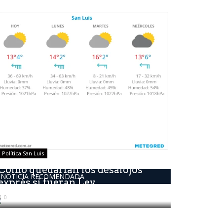
Política San Luis
Como quedarían los desalojos
NOTICIA RECOMENDADA
exprés si fueran Ley
0