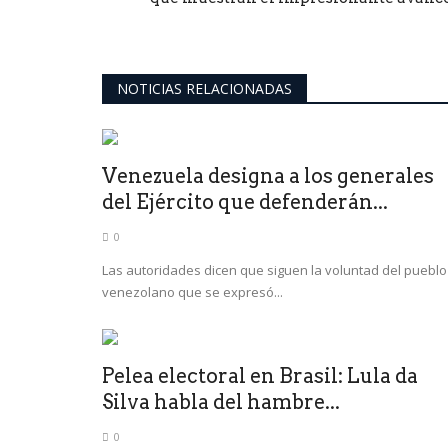
NOTICIAS RELACIONADAS
Venezuela designa a los generales
del Ejército que defenderán...
0
Las autoridades dicen que siguen la voluntad del pueblo
venezolano que se expresó...
Pelea electoral en Brasil: Lula da
Silva habla del hambre...
0