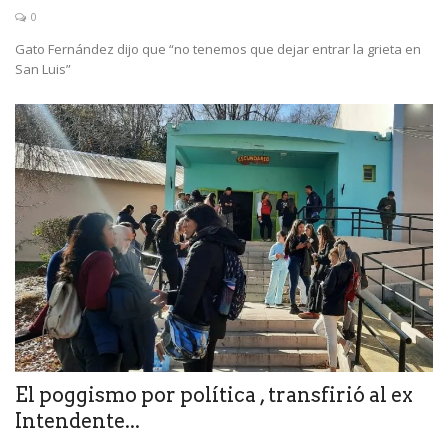
0
Gato Fernández dijo que “no tenemos que dejar entrar la grieta en
San Luis”
El poggismo por política , transfirió al ex
Intendente...