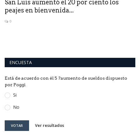
o
San Luis aumentó el 20 por ciento los
I
peajes en bienvenida...
r
0
ENCUESTA
Está de acuerdo con él 5 ?aumento de sueldos dispuesto
por Poggi
Si
No
Ver resultados
VOTAR