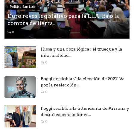
Política San Luis
Duro revés legislativo para la LLA. Bajó la
compra de tierra...
0
Hissa y una obra lógica : él trueque y la
informalidad...
0
Poggi desdoblará la elección de 2027 .Va
por la reelección...
0
Poggi recibió a la Intendenta de Arizona y
desató especulaciones...
0