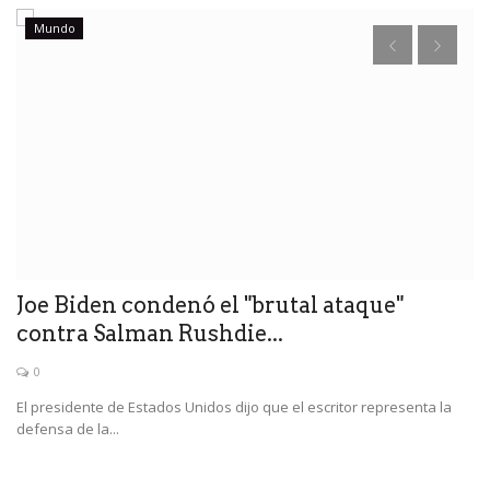
Mundo
A
l
ma
Joe Biden condenó el "brutal ataque"
contra Salman Rushdie...
0
cos
El presidente de Estados Unidos dijo que el escritor representa la
defensa de la...