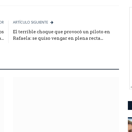
le
OR
ARTÍCULO SIGUIENTE
os
El terrible choque que provocó un piloto en
..
Rafaela: se quiso vengar en plena recta...