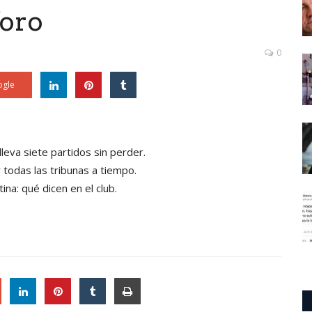
foro
0
gle
lleva siete partidos sin perder.
r todas las tribunas a tiempo.
a: qué dicen en el club.