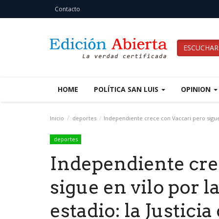
Contacto
ESCUCHAR
HOME
POLÍTICA SAN LUIS
OPINION
Inicio
deportes
Independiente crece con Vaccari pero sigue en
deportes
Independiente cre
sigue en vilo por l
estadio: la Justicia