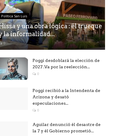
Política San Luis
Hissa y una obra lógica : él trueque
y la informalidad...
0
Poggi desdoblará la elección de
2027 .Va por la reelección...
0
Poggi recibió a la Intendenta de
Arizona y desató
especulaciones...
0
Aguilar denunció él desastre de
la 7 y él Gobierno prometió...