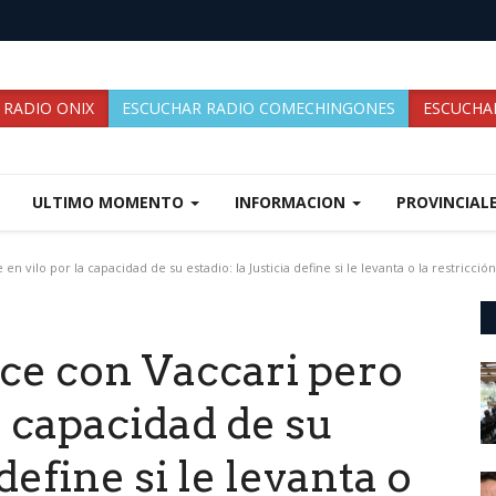
 RADIO ONIX
ESCUCHAR RADIO COMECHINGONES
ESCUCHAR
ULTIMO MOMENTO
INFORMACION
PROVINCIAL
 vilo por la capacidad de su estadio: la Justicia define si le levanta o la restricció
ce con Vaccari pero
a capacidad de su
 define si le levanta o