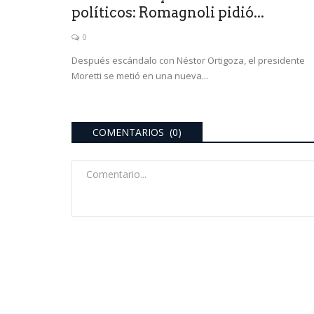
políticos: Romagnoli pidió...
0
Después escándalo con Néstor Ortigoza, el presidente
Moretti se metió en una nueva...
COMENTARIOS (0)