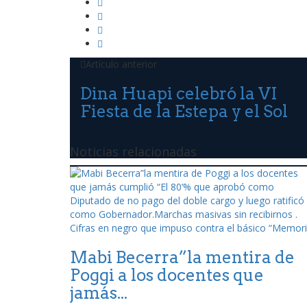
Artículo anterior
Dina Huapi celebró la VI
Fiesta de la Estepa y el Sol
Noticias relacionadas
Mabi Becerra”la mentira de
Poggi a los docentes que
jamás...