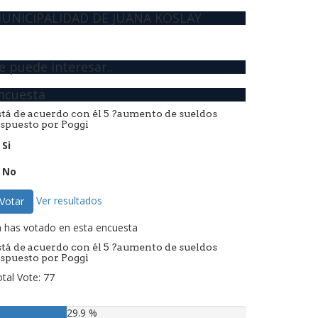
UNICIPALIDAD DE JUANA KOSLAY
e puede interesar..
ncuesta
stá de acuerdo con él 5 ?aumento de sueldos
ispuesto por Poggi
Si
No
Ver resultados
Votar
 has votado en esta encuesta
stá de acuerdo con él 5 ?aumento de sueldos
ispuesto por Poggi
tal Vote: 77
29.9 %