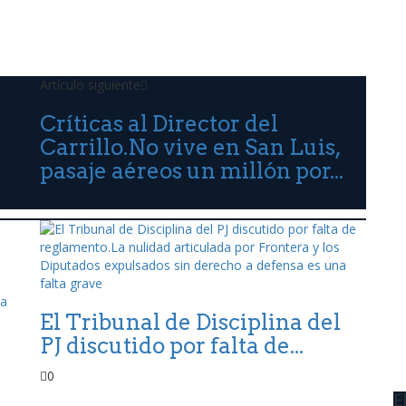
Artículo siguiente
Críticas al Director del
Carrillo.No vive en San Luis,
pasaje aéreos un millón por...
El Tribunal de Disciplina del
PJ discutido por falta de...
0
E