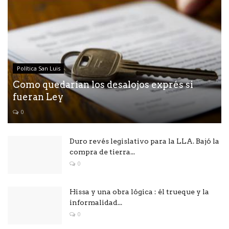
Política San Luis
Como quedarían los desalojos exprés si
fueran Ley
0
Duro revés legislativo para la LLA. Bajó la
compra de tierra...
0
Hissa y una obra lógica : él trueque y la
informalidad...
0