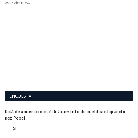
este viernes...
S
L
El
de
ENCUESTA
Está de acuerdo con él 5 ?aumento de sueldos dispuesto
por Poggi
Si