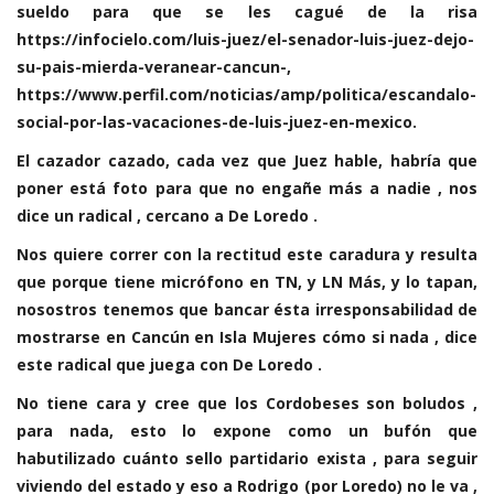
sueldo para que se les cagué de la risa
https://infocielo.com/luis-juez/el-senador-luis-juez-dejo-
su-pais-mierda-veranear-cancun-,
https://www.perfil.com/noticias/amp/politica/escandalo-
social-por-las-vacaciones-de-luis-juez-en-mexico.
El cazador cazado, cada vez que Juez hable, habría que
poner está foto para que no engañe más a nadie , nos
dice un radical , cercano a De Loredo .
Nos quiere correr con la rectitud este caradura y resulta
que porque tiene micrófono en TN, y LN Más, y lo tapan,
nosostros tenemos que bancar ésta irresponsabilidad de
mostrarse en Cancún en Isla Mujeres cómo si nada , dice
este radical que juega con De Loredo .
No tiene cara y cree que los Cordobeses son boludos ,
para nada, esto lo expone como un bufón que
habutilizado cuánto sello partidario exista , para seguir
viviendo del estado y eso a Rodrigo (por Loredo) no le va ,