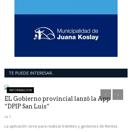
TE PUEDE INTERESAR..
INFORMACION
EL Gobierno provincial lanzó la App
G
“DPIP San Luis”
M
0
La aplicación sirve para realizar trámites y gestiones de Rentas.