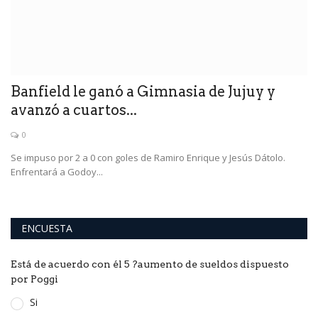
Banfield le ganó a Gimnasia de Jujuy y
avanzó a cuartos...
0
Se impuso por 2 a 0 con goles de Ramiro Enrique y Jesús Dátolo.
Enfrentará a Godoy...
ENCUESTA
Está de acuerdo con él 5 ?aumento de sueldos dispuesto
por Poggi
Si