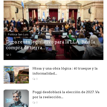
Política San Luis
Duro revés legislativo para la LLA. Bajó la
compra de tierra...
0
Hissa y una obra lógica : él trueque y la
informalidad...
0
Poggi desdoblará la elección de 2027 .Va
por la reelección...
0