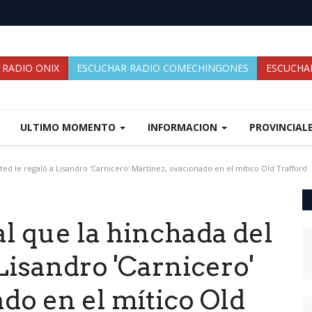
 RADIO ONIX
ESCUCHAR RADIO COMECHINGONES
ESCUCHAR
ULTIMO MOMENTO
INFORMACION
PROVINCIAL
ed le regaló a Lisandro 'Carnicero' Martínez, ovacionado en el mítico Old Trafford
l que la hinchada del
Lisandro 'Carnicero'
do en el mítico Old