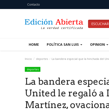
Contacto
ESCUCHAR
HOME
POLÍTICA SAN LUIS
OPINION
Inicio
deportes
La bandera especial que la hinchada del Unit
deportes
La bandera especia
United le regaló a 
Martínez, ovaciona