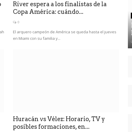
o
River espera a los finalistas de la
Copa América: cuándo...
0
lah
El arquero campeón de América se queda hasta el jueves
en Miami con su familia y...
Huracán vs Vélez: Horario, TV y
posibles formaciones, en...