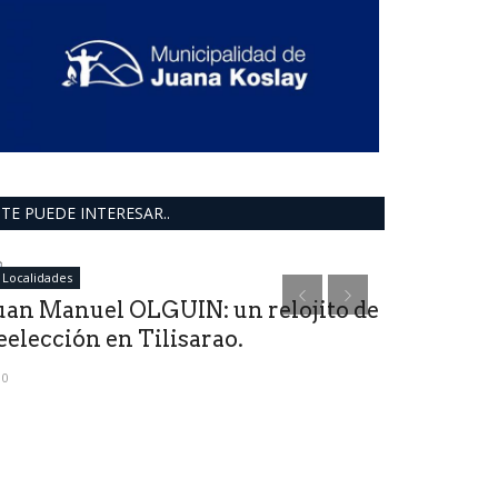
TE PUEDE INTERESAR..
Localidades
deportes
uan Manuel OLGUIN: un relojito de
eelección en Tilisarao.
0