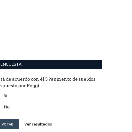
El fútbol 
accidentad
0
La Lepra le gana
parte final parte 
ENCUESTA
stá de acuerdo con él 5 ?aumento de sueldos
ispuesto por Poggi
Si
No
Ver resultados
VOTAR