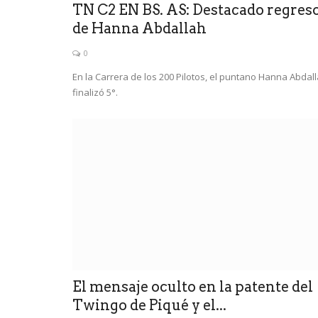
TN C2 EN BS. AS: Destacado regres
de Hanna Abdallah
0
En la Carrera de los 200 Pilotos, el puntano Hanna Abdal
finalizó 5°.
El mensaje oculto en la patente del
Twingo de Piqué y el...