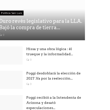
Política San Luis
Duro revés legislativo para la LLA.
Bajó la compra de tierra...
0
Hissa y una obra lógica : él
trueque y la informalidad...
0
Poggi desdoblará la elección de
2027 .Va por la reelección...
0
Poggi recibió a la Intendenta de
Arizona y desató
especulaciones...