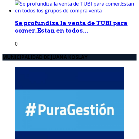
Se profundiza la venta de TUBI para
comer.Estan en todos...
0
MUNICIPALIDAD DE JUANA KOSLAY