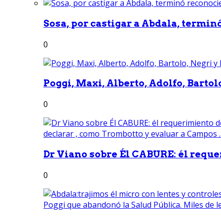
Sosa, por castigar a Abdala, termin
0
Poggi, Maxi, Alberto, Adolfo, Bartolo
0
Dr Viano sobre Él CABURE: él reque
0