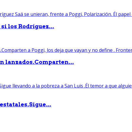
si los Rodríguez...
án lanzados.Comparten...
statales.Sigue...