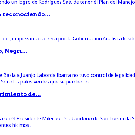
ó reconociendo...
, Negri...
rimiento de...