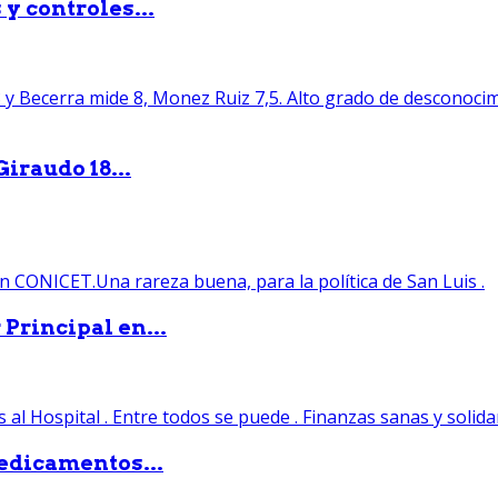
y controles...
iraudo 18...
Principal en...
edicamentos...