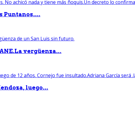
s Puntanos....
PANE.La vergüenza...
endoza, luego...