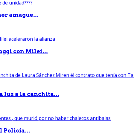
mer amague...
ggi con Milei...
luz a la canchita...
 Policía...