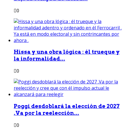
0
Hissa y una obra lógica : él trueque y
la informalidad...
0
Poggi desdoblará la elección de 2027
.Va por la reelección...
0