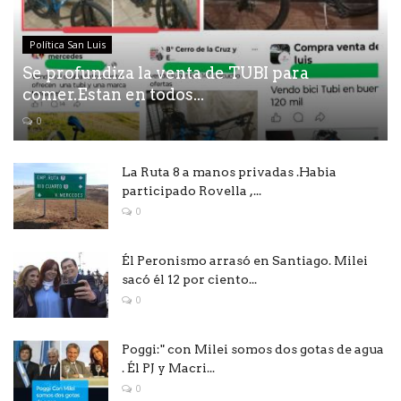
Política San Luis
Se profundiza la venta de TUBI para
comer.Estan en todos...
0
La Ruta 8 a manos privadas .Habia
participado Rovella ,...
0
Él Peronismo arrasó en Santiago. Milei
sacó él 12 por ciento...
0
Poggi:" con Milei somos dos gotas de agua
. Él PJ y Macri...
0