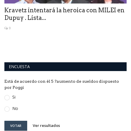
Kravetz intentará la heroica con MILEI en
C
Dupuy . Lista...
e
0
o
Es
dó
ENCUESTA
Está de acuerdo con él 5 ?aumento de sueldos dispuesto
por Poggi
Si
No
Ver resultados
VOTAR