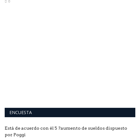
0
Fi
de
ENCUESTA
Está de acuerdo con él 5 ?aumento de sueldos dispuesto
por Poggi