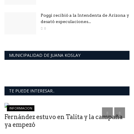
Poggi recibió a la Intendenta de Arizona y
desató especulaciones...
0
MUNICIPALIDAD DE JUANA KOSLAY
TE PUEDE INTERESAR..
INFORMACION
Fernández estuvo en Talita y la campaña
Y
ya empezó