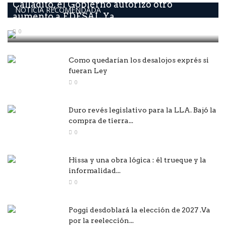
Calladito, él Gobierno autorizó otro
NOTICIA RECOMENDADA
aumento a EDESAL Ya...
0
Como quedarían los desalojos exprés si
fueran Ley
0
Duro revés legislativo para la LLA. Bajó la
compra de tierra...
0
Hissa y una obra lógica : él trueque y la
informalidad...
0
Poggi desdoblará la elección de 2027 .Va
por la reelección...