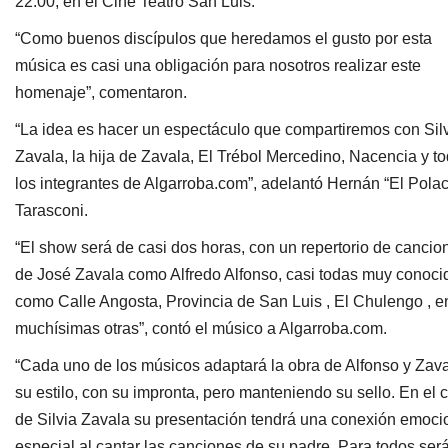
22:00, en el Cine Teatro San Luis.
“Como buenos discípulos que heredamos el gusto por esta
música es casi una obligación para nosotros realizar este
homenaje”, comentaron.
“La idea es hacer un espectáculo que compartiremos con Sil
Zavala, la hija de Zavala, El Trébol Mercedino, Nacencia y t
los integrantes de Algarroba.com”, adelantó Hernán “El Pola
Tarasconi.
“El show será de casi dos horas, con un repertorio de cancio
de José Zavala como Alfredo Alfonso, casi todas muy conoci
como Calle Angosta, Provincia de San Luis , El Chulengo , e
muchísimas otras”, contó el músico a Algarroba.com.
“Cada uno de los músicos adaptará la obra de Alfonso y Zava
su estilo, con su impronta, pero manteniendo su sello. En el 
de Silvia Zavala su presentación tendrá una conexión emoci
especial al cantar las canciones de su padre. Para todos ser