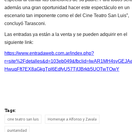
además una gran oportunidad hacer este espectáculo en un
escenario tan imponente como el del Cine Teatro San Luis”,
concluyó Tarasconi.
Las entradas ya están a la venta y se pueden adquirir en el
siguiente link:
https://www.entradaweb.com.ar/index.php?
r=site%2Fdetalles&d=103eb049&fbclid=IwAR1MH4syGEJA
HwuqFft7EX8aGkgTpl6EdfyU57TjfJBrkb5UOTwTOwY
Tags:
cine teatro san luis
Homenaje a Alfonso y Zavala
puntanidad