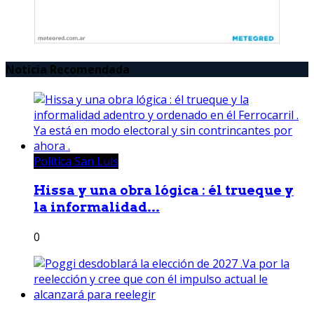
Noticia Recomendada
Política San Luis
Hissa y una obra lógica : él trueque y
la informalidad...
0