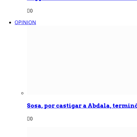
0
OPINION
Sosa, por castigar a Abdala, termin
0