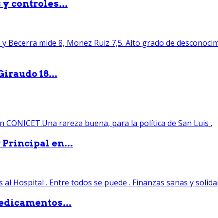
y controles...
iraudo 18...
Principal en...
edicamentos...