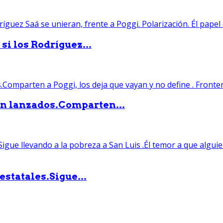
si los Rodríguez...
án lanzados.Comparten...
statales.Sigue...