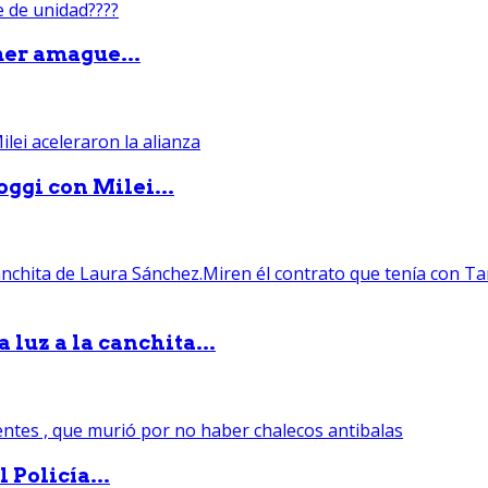
mer amague...
ggi con Milei...
luz a la canchita...
 Policía...