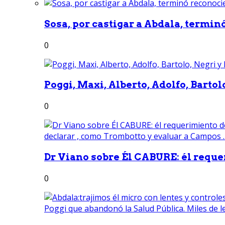
Sosa, por castigar a Abdala, termin
0
Poggi, Maxi, Alberto, Adolfo, Bartolo
0
Dr Viano sobre Él CABURE: él reque
0