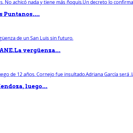
s Puntanos....
PANE.La vergüenza...
endoza, luego...