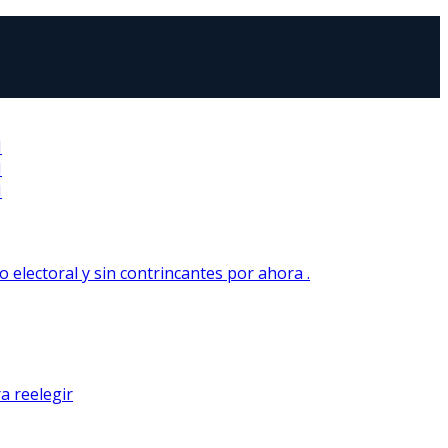
N
N
N