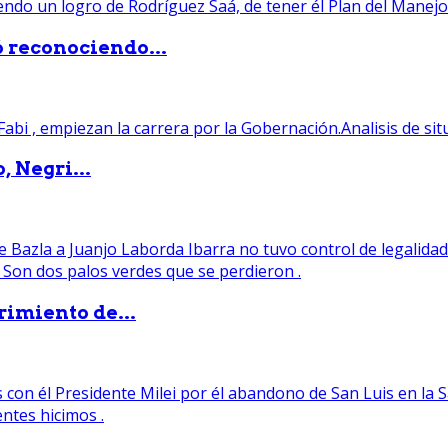
ó reconociendo...
, Negri...
rimiento de...