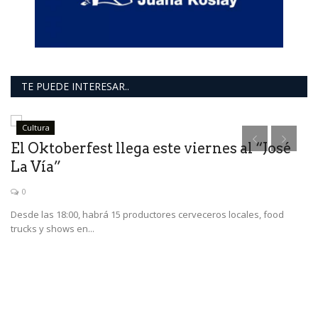
TE PUEDE INTERESAR..
Cultura
El Oktoberfest llega este viernes al “José
E
La Vía”
c
0
Desde las 18:00, habrá 15 productores cerveceros locales, food
En
trucks y shows en...
Ar