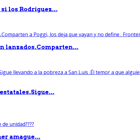
si los Rodríguez...
án lanzados.Comparten...
statales.Sigue...
mer amague...