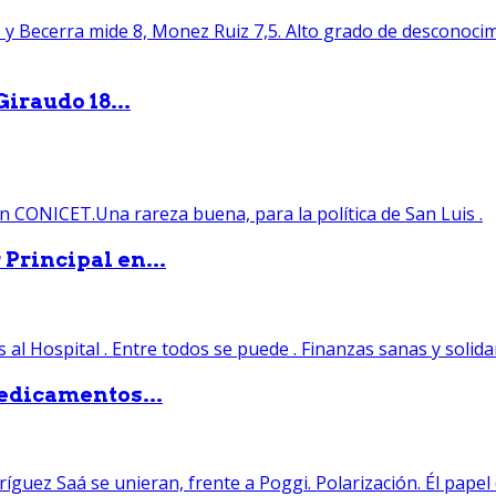
iraudo 18...
Principal en...
edicamentos...