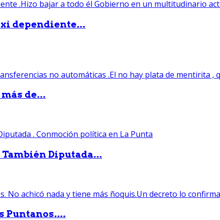
xi dependiente...
 más de...
. También Diputada...
s Puntanos....