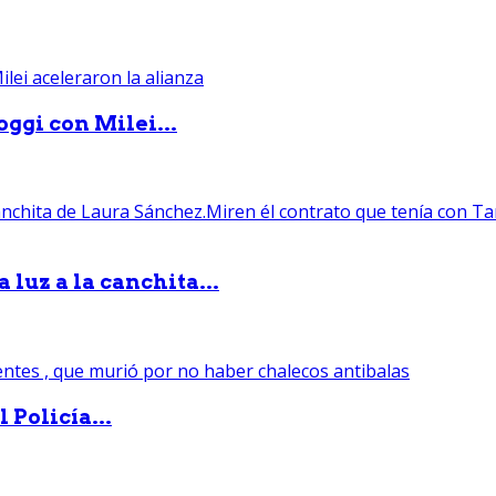
ggi con Milei...
luz a la canchita...
 Policía...