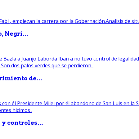
, Negri...
rimiento de...
y controles...