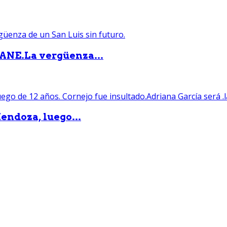
PANE.La vergüenza...
endoza, luego...