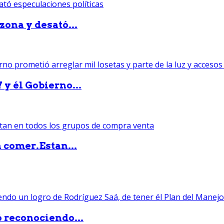
zona y desató...
 y él Gobierno...
 comer.Estan...
ó reconociendo...