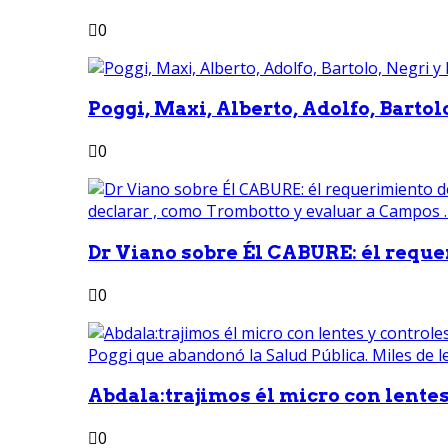
0
Poggi, Maxi, Alberto, Adolfo, Bartolo
0
Dr Viano sobre Él CABURE: él reque
0
Abdala:trajimos él micro con lentes 
0