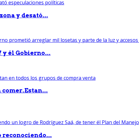
zona y desató...
 y él Gobierno...
 comer.Estan...
ó reconociendo...