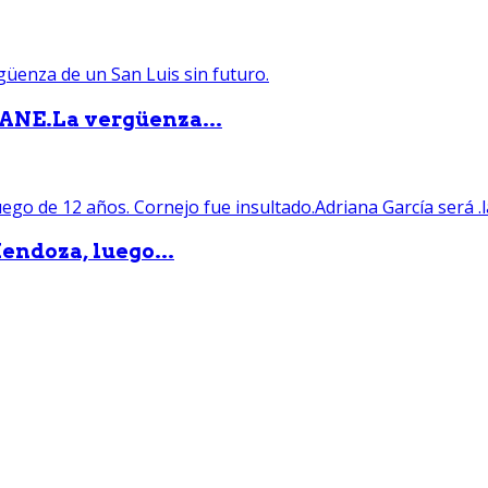
PANE.La vergüenza...
endoza, luego...