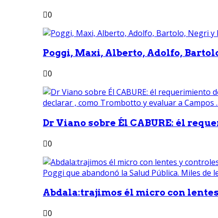
0
Poggi, Maxi, Alberto, Adolfo, Bartolo
0
Dr Viano sobre Él CABURE: él reque
0
Abdala:trajimos él micro con lentes 
0