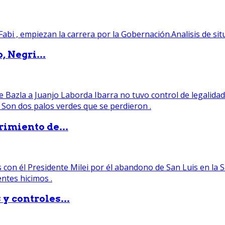
, Negri...
rimiento de...
y controles...