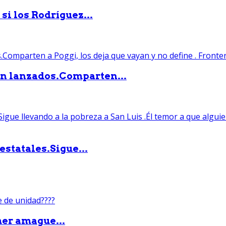
si los Rodríguez...
án lanzados.Comparten...
statales.Sigue...
mer amague...