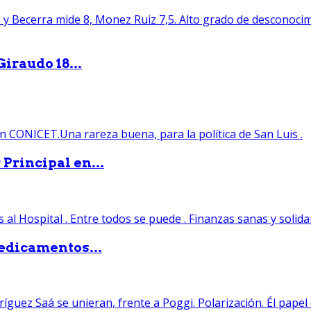
iraudo 18...
Principal en...
edicamentos...