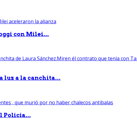
ggi con Milei...
luz a la canchita...
 Policía...