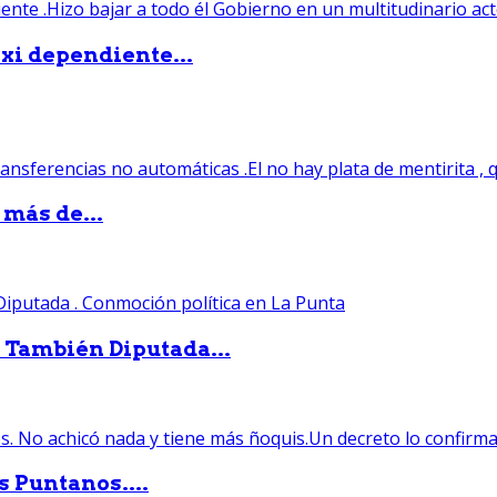
xi dependiente...
 más de...
. También Diputada...
s Puntanos....