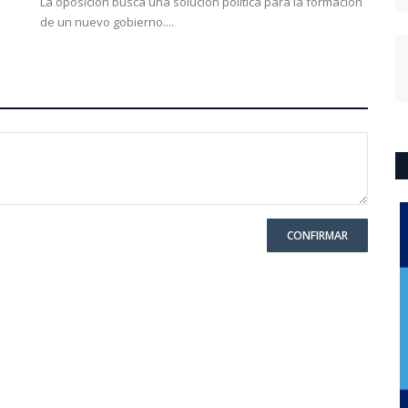
La oposición busca una solución política para la formación
de un nuevo gobierno....
CONFIRMAR