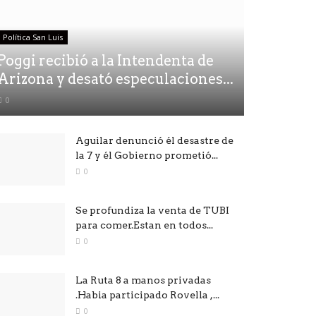
Política San Luis
Poggi recibió a la Intendenta de
Arizona y desató especulaciones...
0
Aguilar denunció él desastre de
la 7 y él Gobierno prometió...
0
Se profundiza la venta de TUBI
para comer.Estan en todos...
0
La Ruta 8 a manos privadas
.Habia participado Rovella ,...
0