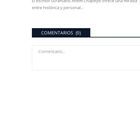
El escritor ucraniano Artem Chapeye ofrece una mirada
entre histórica y personal...
COMENTARIOS (0)