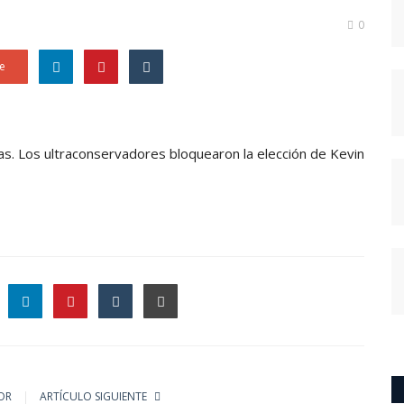
0
e
as. Los ultraconservadores bloquearon la elección de Kevin
le
OR
ARTÍCULO SIGUIENTE