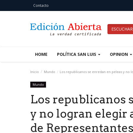
Contacto
ESCUCHAR
HOME
POLÍTICA SAN LUIS
OPINION
Inicio
Mundo
Los republicanos se enredan en peleas y no lo
Mundo
Los republicanos 
y no logran elegir 
de Representante