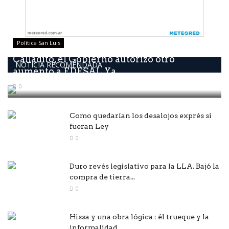
Política San Luis
Calladito, él Gobierno autorizó otro
NOTICIA RECOMENDADA
aumento a EDESAL Ya...
0
Como quedarían los desalojos exprés si
fueran Ley
0
Duro revés legislativo para la LLA. Bajó la
compra de tierra...
0
Hissa y una obra lógica : él trueque y la
informalidad...