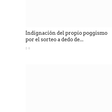
0
l Poeta. Se podrá visitar
La Municipalidad de San Luis llevó un abanico 
actividades y servicios.
Indignación del propio poggismo
por el sorteo a dedo de...
0