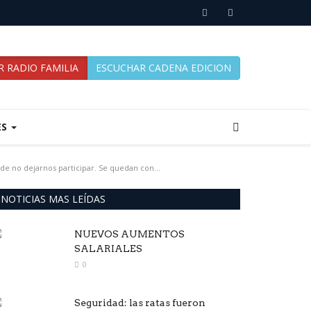
 RADIO FAMILIA
ESCUCHAR CADENA EDICION
ES
e no dejarnos participar. Se quedan con...
NOTICIAS MAS LEÍDAS
NUEVOS AUMENTOS
SALARIALES
0
Seguridad: las ratas fueron