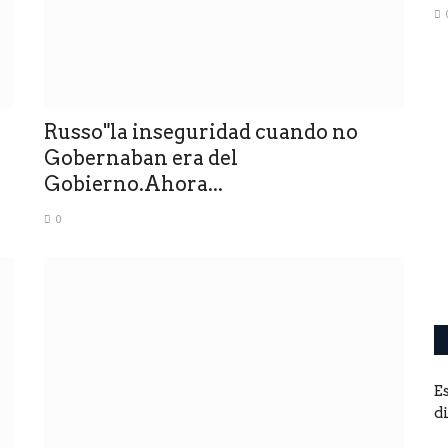
de
Russo"la inseguridad cuando no
Venezolanos votan en referendo
Gobernaban era del
sobre Esequibo, un territorio...
Gobierno.Ahora...
0
0
La oposición, mayormente reunida en la Plataforma
Unitaria, defiende la soberanía...
E
d