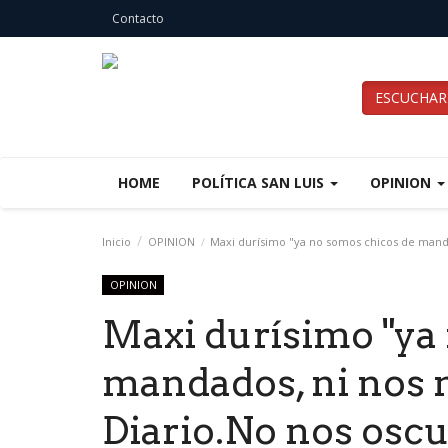
Contacto
ESCUCHAR
HOME
POLÍTICA SAN LUIS
OPINION
Inicio
OPINION
Maxi durísimo "ya no somos chicos de mandad
OPINION
Maxi durísimo "ya
mandados, ni nos 
Diario.No nos osc