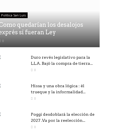
Política San Luis
Como quedarían los desalojos
exprés si fueran Ley
0
Duro revés legislativo para la
LLA. Bajó la compra de tierra...
0
Hissa y una obra lógica : él
trueque y la informalidad...
0
Poggi desdoblará la elección de
2027 .Va por la reelección...
0