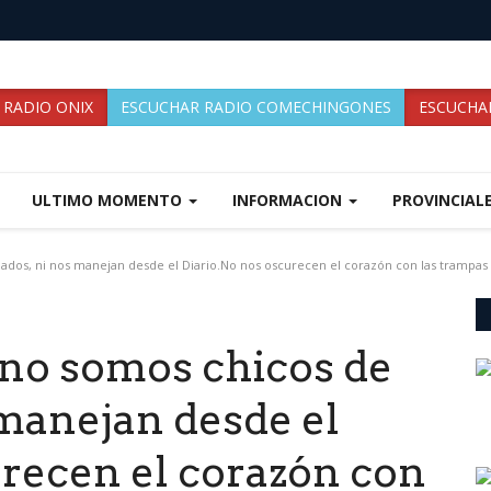
 RADIO ONIX
ESCUCHAR RADIO COMECHINGONES
ESCUCHAR
ULTIMO MOMENTO
INFORMACION
PROVINCIAL
os, ni nos manejan desde el Diario.No nos oscurecen el corazón con las trampas d
 no somos chicos de
manejan desde el
urecen el corazón con