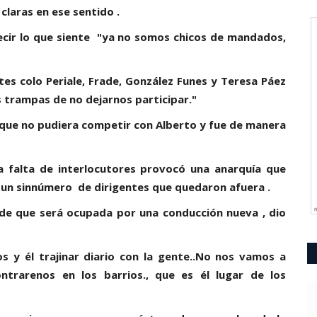
laras en ese sentido .
ecir lo que siente "ya no somos chicos de mandados,
es colo Periale, Frade, González Funes y Teresa Páez
s trampas de no dejarnos participar."
a que no pudiera competir con Alberto y fue de manera
la falta de interlocutores provocó una anarquía que
 un sinnúmero de dirigentes que quedaron afuera .
sede que será ocupada por una conducción nueva , dio
os y él trajinar diario con la gente..No nos vamos a
trarenos en los barrios., que es él lugar de los