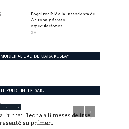
Poggi recibió a la Intendenta de
Arizona y desató
especulaciones...
0
MUNICIPALIDAD DE JUANA KOSLAY
TE PUEDE INTERESAR..
Localidades
deportes
a Punta: Flecha a 8 meses de irse,
resentó su primer...