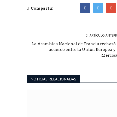
Compartir
Facebook
Twitter
Goog
ARTÍCULO ANTERI
La Asamblea Nacional de Francia rechazó 
acuerdo entre la Unión Europea y 
Mercos
NOTICIAS RELACIONADAS
ultimo momento
a
Abordaje Integral en el barri
re el paisaje”
Estrella del Sur