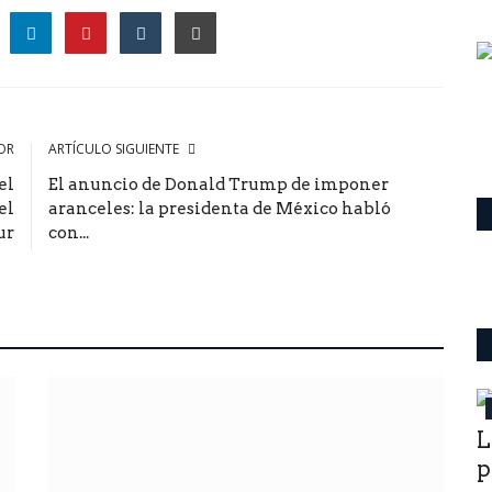
le
OR
ARTÍCULO SIGUIENTE
el
El anuncio de Donald Trump de imponer
el
aranceles: la presidenta de México habló
ur
con...
ultimo momento
o
L
p