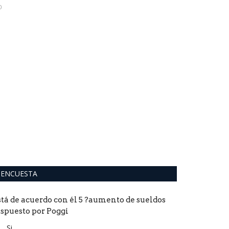
0
Sergio Ku
que ilusion
0
El delantero arg
por una afección 
ENCUESTA
stá de acuerdo con él 5 ?aumento de sueldos
ispuesto por Poggi
Si