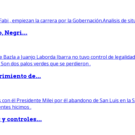
, Negri...
rimiento de...
y controles...