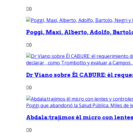
0
Poggi, Maxi, Alberto, Adolfo, Bartolo
0
Dr Viano sobre Él CABURE: él reque
0
Abdala:trajimos él micro con lentes 
0