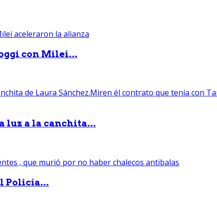
ggi con Milei...
luz a la canchita...
 Policía...