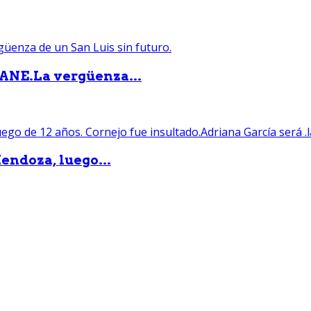
PANE.La vergüenza...
endoza, luego...