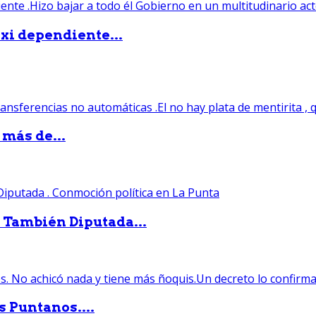
xi dependiente...
 más de...
. También Diputada...
s Puntanos....