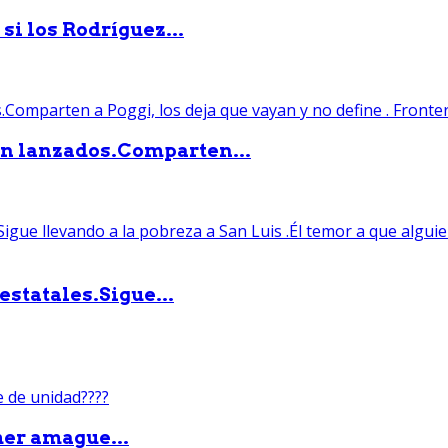
si los Rodríguez...
án lanzados.Comparten...
statales.Sigue...
mer amague...