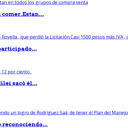
 comer.Estan...
articipado...
lei sacó él...
ó reconociendo...