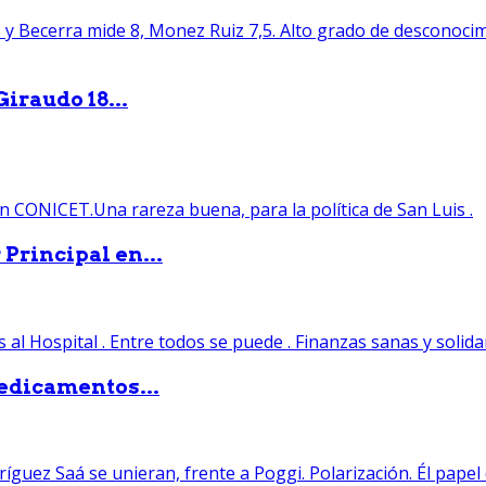
iraudo 18...
Principal en...
edicamentos...