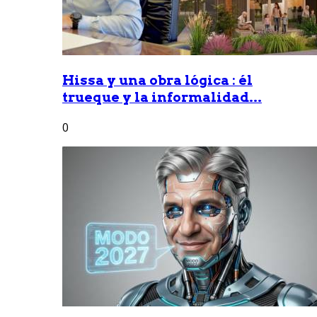
Hissa y una obra lógica : él
trueque y la informalidad...
0