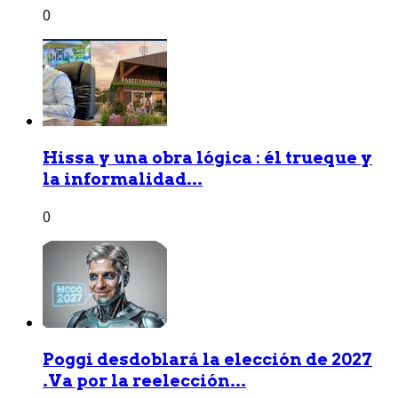
0
Hissa y una obra lógica : él trueque y
la informalidad...
0
Poggi desdoblará la elección de 2027
.Va por la reelección...